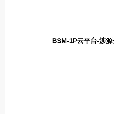
BSM
-1
P云平台-涉