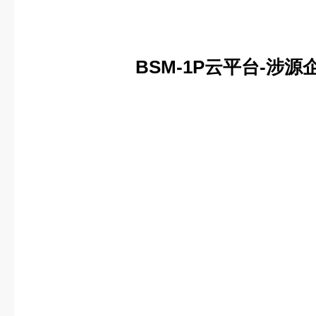
BSM
-1
P云平台-涉源