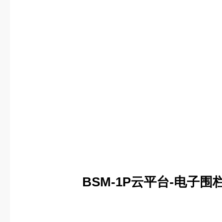
BSM
-1
P云平台-电子围