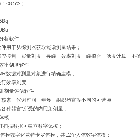
：≤8.5%；
：
5Bq
0Bq
谱分析软件
软件用于从探测器获取能谱测量结果；
谱仪控制、能量刻度、寻峰、效率刻度、峰拟合、活度计算、不
源效率刻度软件
MR数据对测量对象进行精确建模；
行效率刻度;
照射剂量评估软件
置核素、代谢时间、年龄、组织器官等不同的可选项;
出各种器官*所受的内照射剂量；
体模
CT扫描数据可建立数字体模；
M体模数字化蒙特卡罗体模，共12个人体数字体模；