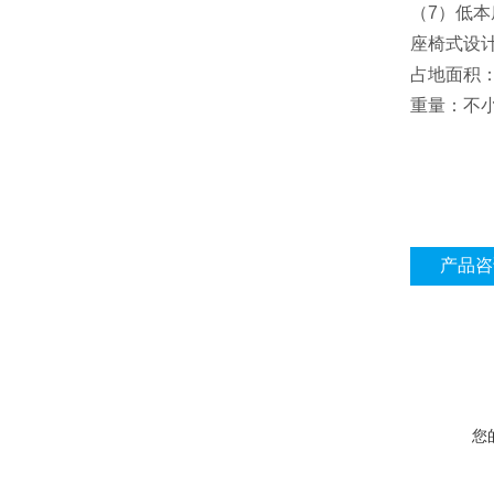
（7）低
座椅式设
占地面积：0
重量：不小
产品咨
您