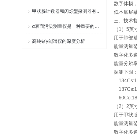
数字体模，
甲状腺计数器和闪烁型探测器有什么区别？
低本底屏
三、技术
α表面污染测量仪是一种重要的环境监测工具
（1）5英寸
用于肺部
高纯锗γ能谱仪的深度分析
能量测量范围
数字化多道
能量分辨率
探测下限
134Cs:1
137Cs:1
60Co:18
（2）2英寸
用于甲状
能量测量范围
数字化多道