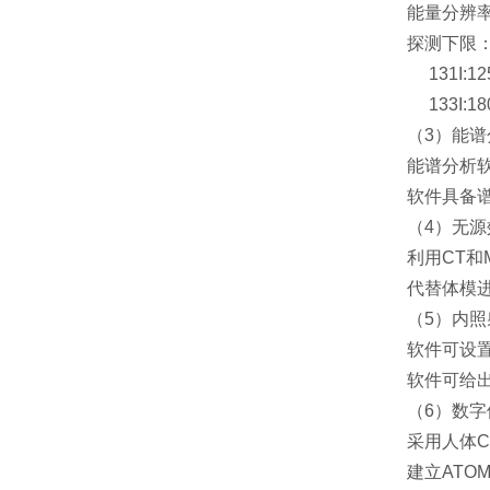
能量分辨率
探测下限
131I:12
133I:18
（3）能
能谱分析
软件具备
（4）无
利用CT和
代替体模进
（5）内
软件可设
软件可给
（6）数字
采用人体
建立ATO