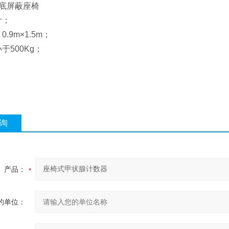
本底屏蔽座椅
计；
.9m×1.5m；
于500Kg；
询
产品：
的单位：