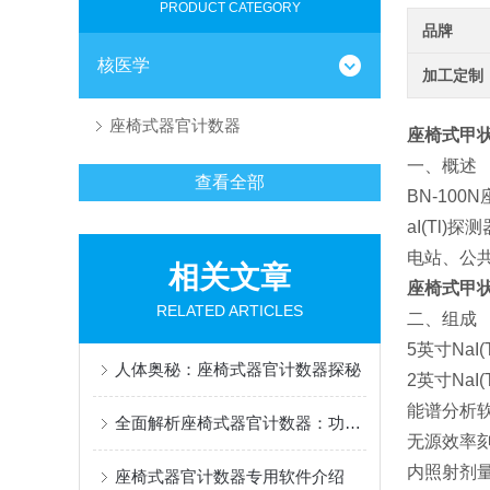
PRODUCT CATEGORY
品牌
核医学
加工定制
座椅式器官计数器
座椅式甲
一、概述
查看全部
BN-10
aI(Tl
电站、公
相关文章
座椅式甲
RELATED ARTICLES
二、组成
5英寸NaI
人体奥秘：座椅式器官计数器探秘
2英寸NaI
能谱分析
全面解析座椅式器官计数器：功能与特点全知晓
无源效率
内照射剂
座椅式器官计数器专用软件介绍