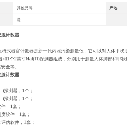
其他品牌
产地
是
状腺计数器
0N座椅式器官计数器是新一代内照污染测量仪，它可以对人体甲状
)探测器和1个2英寸NaI(Tl)探测器组成，分别用于测量人体肺部和
共安全等。
状腺计数器
(Tl)探测器，1个；
(Tl)探测器，1个；
软件，1套；
刻度软件，1套；
量评估软件，1套；