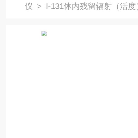
仪
> I-131体内残留辐射（活